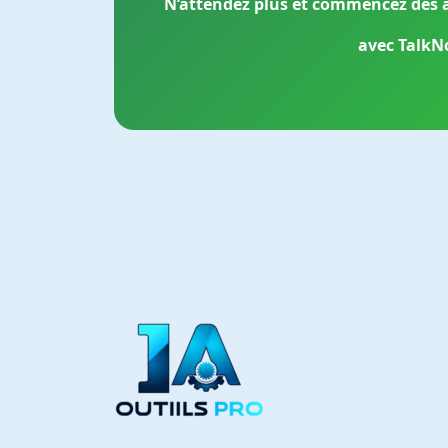
N’attendez plus et commencez dès a
avec TalkNo