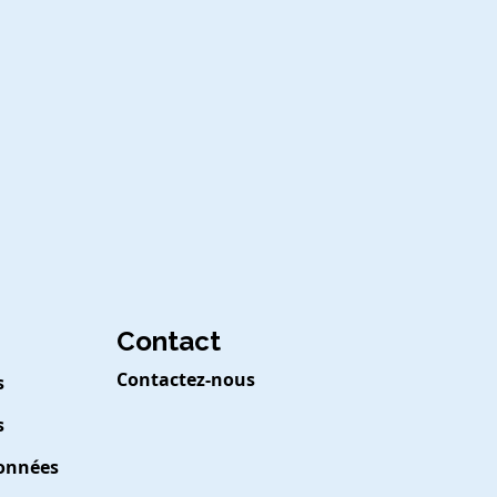
Contact
Contactez-nous
s
s
Données