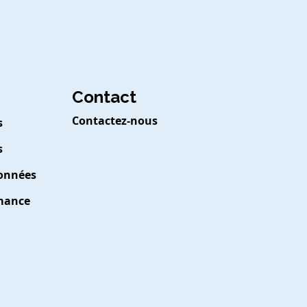
Contact
Contactez-nous
s
s
Données
rmance