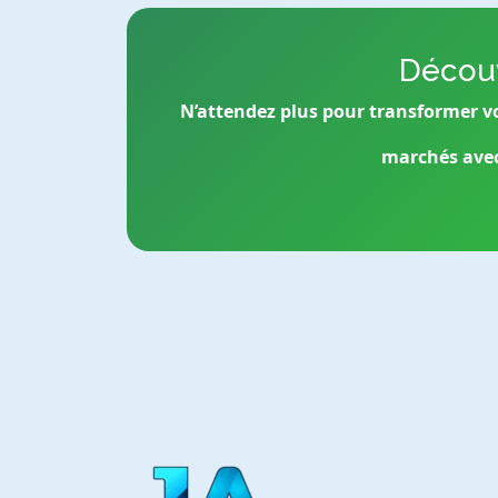
Découv
N’attendez plus pour transformer v
marchés avec 