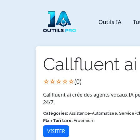
Outils IA
Tu
Callfluent ai
☆☆☆☆☆
(0)
Callfluent ai crée des agents vocaux IA p
24/7.
Catégories:
Assistance-Automatisee, Service-Cl
Plan Tarifaire:
Freemium
VISITER