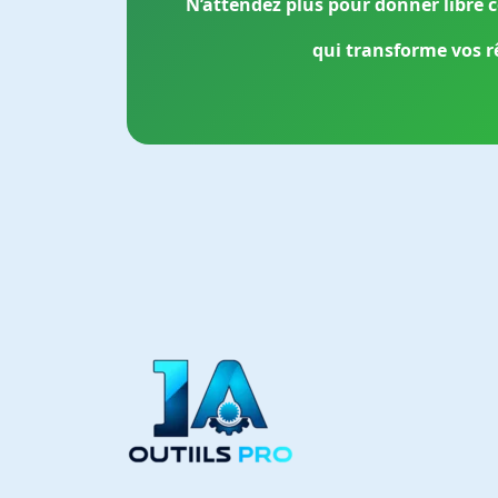
N’attendez plus pour donner libre co
qui transforme vos rê