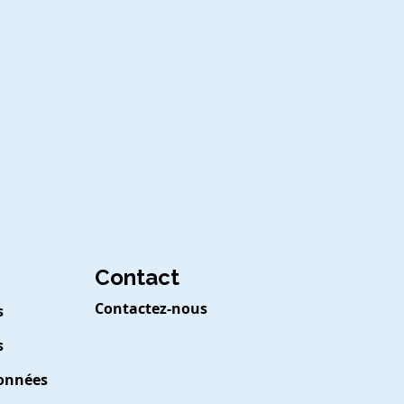
Contact
Contactez-nous
s
s
Données