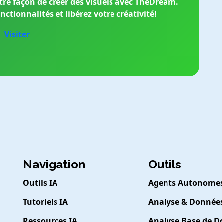
re façon de créer des visuels avec
TheDream
.
ctionnalités et libérez votre créativité!
Visiter
Navigation
Outils
Outils IA
Agents Autonome
Tutoriels IA
Analyse & Donnée
Ressources IA
Analyse Base de 