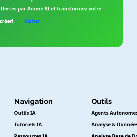
 offertes par Anime AI et transformez votre
créer!
Visiter
Navigation
Outils
Outils IA
Agents Autonome
Tutoriels IA
Analyse & Donnée
Ressources IA
Analyse Base de 