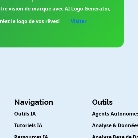
otre vision de marque avec AI Logo Generator,
éez le logo de vos rêves!
Visiter
Navigation
Outils
Outils IA
Agents Autonome
Tutoriels IA
Analyse & Donnée
Ressources IA
Analyse Base de 