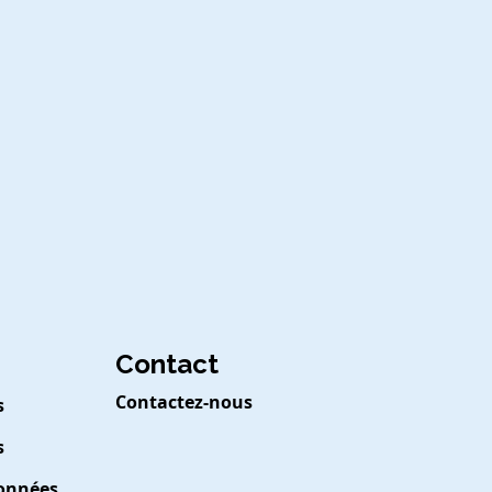
Contact
Contactez-nous
s
s
Données