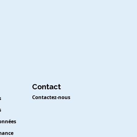
Contact
Contactez-nous
s
s
Données
rmance