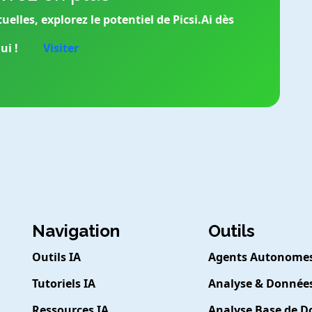
tuelles, explorez le potentiel de Picsi.Ai dès
ui !
Visiter
Navigation
Outils
Outils IA
Agents Autonome
Tutoriels IA
Analyse & Donnée
Ressources IA
Analyse Base de 