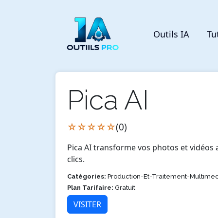
Outils IA
Tu
Pica AI
☆☆☆☆☆
(0)
Pica AI transforme vos photos et vidéos 
clics.
Catégories:
Production-Et-Traitement-Multimed
Plan Tarifaire:
Gratuit
VISITER