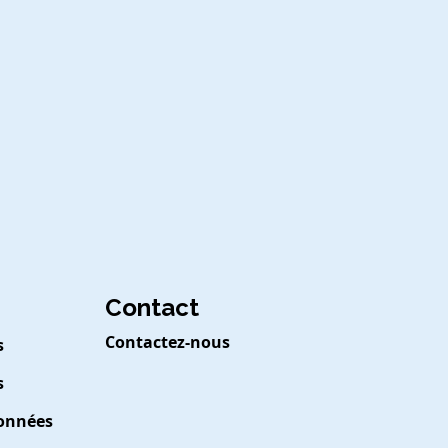
Contact
Contactez-nous
s
s
Données