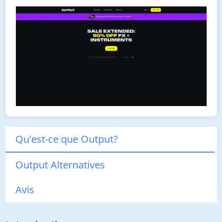
Qu'est-ce que Output?
Output Alternatives
Avis