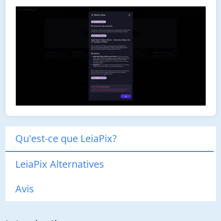
Qu'est-ce que LeiaPix?
LeiaPix Alternatives
Avis