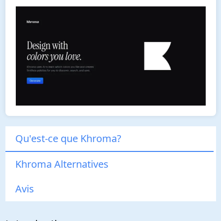
Qu'est-ce que Khroma?
Khroma Alternatives
Avis