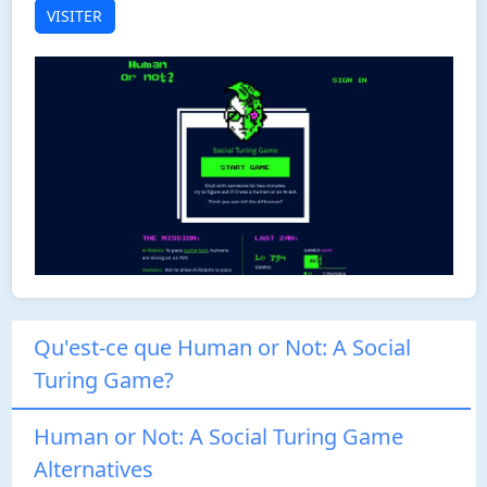
VISITER
Qu'est-ce que Human or Not: A Social
Turing Game?
Human or Not: A Social Turing Game
Alternatives