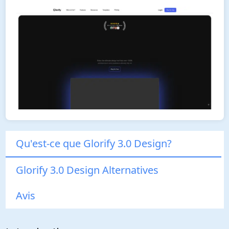
Qu'est-ce que Glorify 3.0 Design?
Glorify 3.0 Design Alternatives
Avis