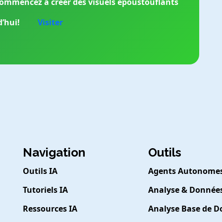
t commencez à créer des visuels époustouflants
’hui!
Visiter
Navigation
Outils
Outils IA
Agents Autonome
Tutoriels IA
Analyse & Donnée
Ressources IA
Analyse Base de 