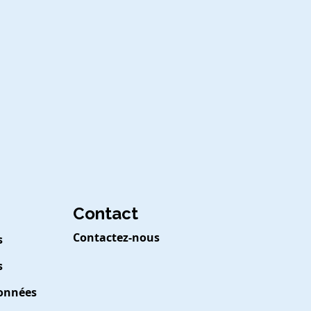
Contact
Contactez-nous
s
s
Données