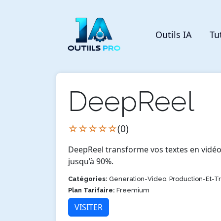
Outils IA
Tu
DeepReel
☆☆☆☆☆
(0)
DeepReel transforme vos textes en vidéo
jusqu’à 90%.
Catégories:
Generation-Video, Production-Et-T
Plan Tarifaire:
Freemium
VISITER