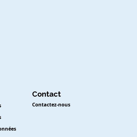
Contact
Contactez-nous
s
s
Données