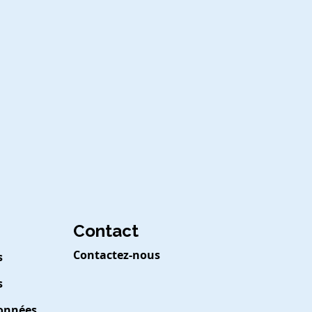
Contact
Contactez-nous
s
s
Données