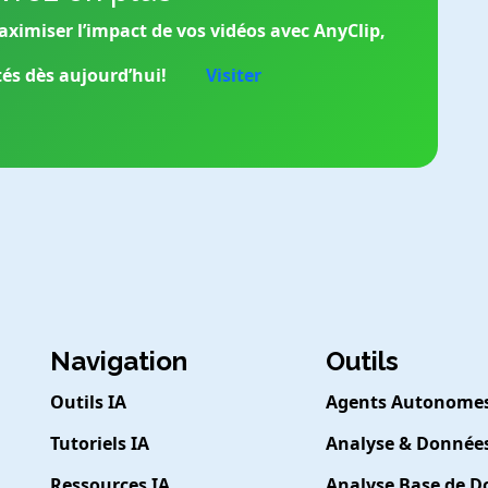
ximiser l’impact de vos vidéos avec AnyClip,
tés dès aujourd’hui!
Visiter
Navigation
Outils
Outils IA
Agents Autonome
Tutoriels IA
Analyse & Donnée
Ressources IA
Analyse Base de 