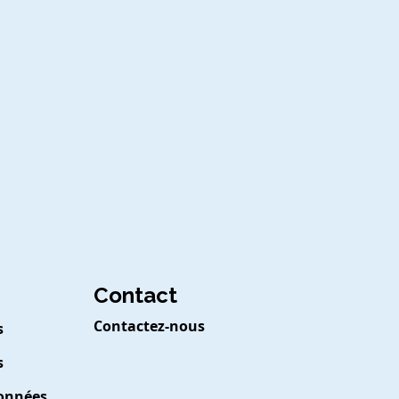
Contact
Contactez-nous
s
s
Données