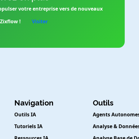
opulser votre entreprise vers de nouveaux
ixflow !
Visiter
Navigation
Outils
Outils IA
Agents Autonome
Tutoriels IA
Analyse & Donnée
Ressources IA
Analyse Base de 