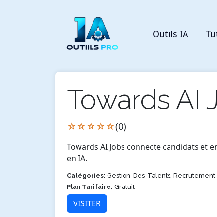
Outils IA
Tu
Towards AI 
☆☆☆☆☆
(0)
Towards AI Jobs connecte candidats et en
en IA.
Catégories:
Gestion-Des-Talents, Recrutement
Plan Tarifaire:
Gratuit
VISITER