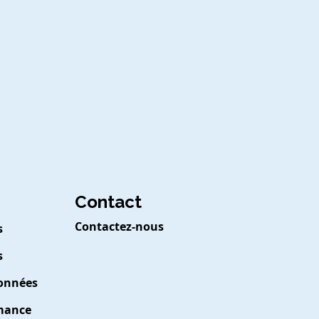
Contact
Contactez-nous
s
s
Données
rmance