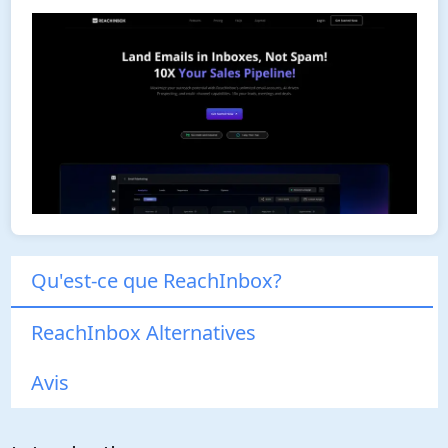
Qu'est-ce que ReachInbox?
ReachInbox Alternatives
Avis