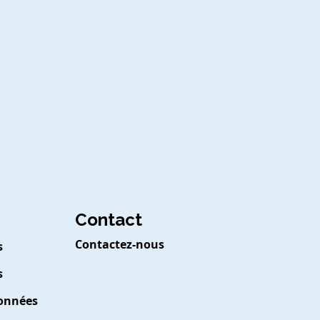
Contact
Contactez-nous
s
s
Données