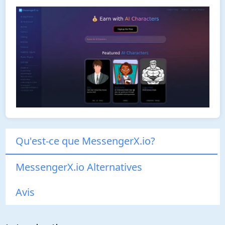
Qu'est-ce que MessengerX.io?
MessengerX.io Alternatives
Avis