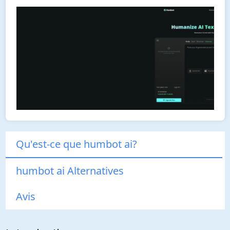
Qu'est-ce que humbot ai?
humbot ai Alternatives
Avis