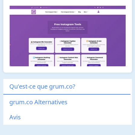
Qu'est-ce que grum.co?
grum.co Alternatives
Avis