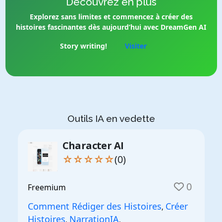
Découvrez en plus
Explorez sans limites et commencez à créer des
histoires fascinantes dès aujourd’hui avec DreamGen AI
Story writing!
Visiter
Outils IA en vedette
Character AI
☆☆☆☆☆
(0)
0
Freemium
Comment Rédiger des Histoires
Créer
,
Histoires
NarrationIA
,
,