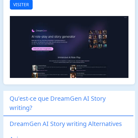
VISITER
Qu'est-ce que DreamGen AI Story
writing?
DreamGen AI Story writing Alternatives