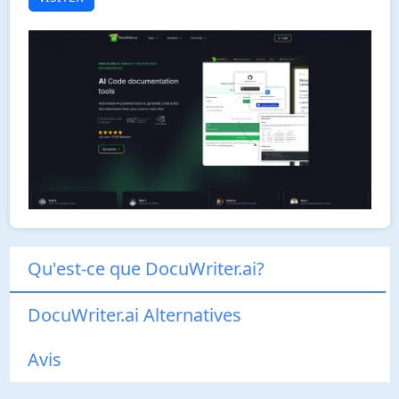
Qu'est-ce que DocuWriter.ai?
DocuWriter.ai Alternatives
Avis