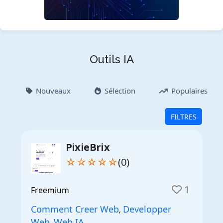
Outils IA
Nouveaux
Sélection
Populaires
FILTRES
PixieBrix
☆☆☆☆☆
(0)
1
Freemium
Comment Creer Web
Developper
,
Web
Web IA
,
,