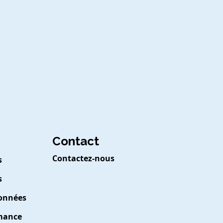
Contact
Contactez-nous
s
s
Données
rmance