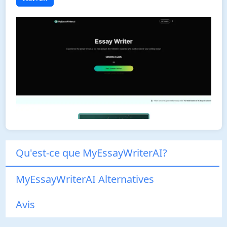
Qu'est-ce que MyEssayWriterAI?
MyEssayWriterAI Alternatives
Avis