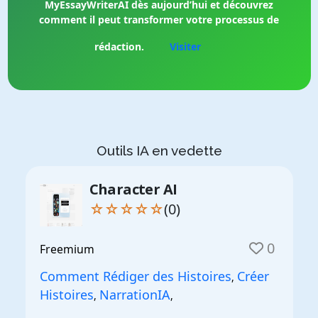
MyEssayWriterAI dès aujourd’hui et découvrez
comment il peut transformer votre processus de
rédaction.
Visiter
Outils IA en vedette
Character AI
☆☆☆☆☆
(0)
0
Freemium
Comment Rédiger des Histoires
Créer
,
Histoires
NarrationIA
,
,