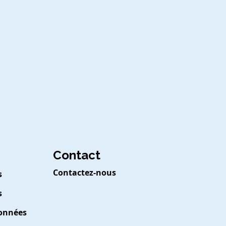
Contact
Contactez-nous
s
s
Données