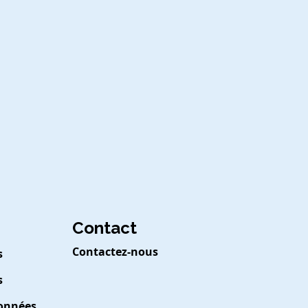
Contact
Contactez-nous
s
s
Données