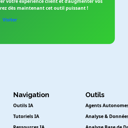
er votre expérience client et d’augmenter vos
rez dès maintenant cet outil puissant !
Visiter
Navigation
Outils
Outils IA
Agents Autonome
Tutoriels IA
Analyse & Donnée
Ressources IA
Analyse Base de 