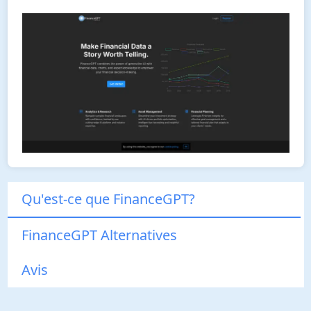
Qu'est-ce que FinanceGPT?
FinanceGPT Alternatives
Avis