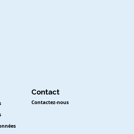
Contact
Contactez-nous
s
s
Données