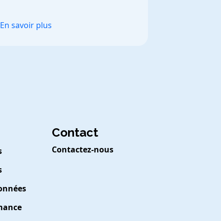
prendre de meilleures décisions.
En savoir plus
Contact
Contactez-nous
s
s
Données
rmance