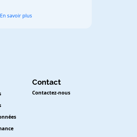
prendre de meilleures décisions.
En savoir plus
Contact
Contactez-nous
s
s
Données
rmance