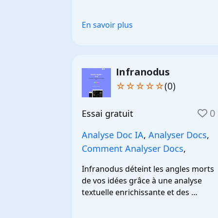
puissante et une vaste base de 
données.
En savoir plus
Infranodus
☆☆☆☆☆
(0)
0
Essai gratuit
Analyse Doc IA
,
Analyser Docs
,
Comment Analyser Docs
,
Infranodus déteint les angles morts 
de vos idées grâce à une analyse 
textuelle enrichissante et des 
requêtes IA.