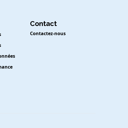
Contact
Contactez-nous
s
s
Données
rmance