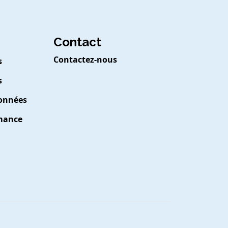
Contact
Contactez-nous
s
s
Données
rmance