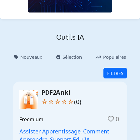
Outils IA
Nouveaux
Sélection
Populaires
FILTRES
PDF2Anki
☆☆☆☆☆
(0)
0
Freemium
Assister Apprentissage
Comment
,
Apprendre
Support Edu IA
,
,